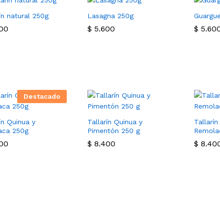
ín natural 250g
Lasagna 250g
Guargue
00
00
$
$
5.600
5.600
$
$
5.60
5.60
Destacado
ín Quinua y
Tallarín Quinua y
Tallarín
aca 250g
Pimentón 250 g
Remola
00
00
$
$
8.400
8.400
$
$
8.40
8.40