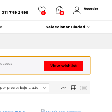
Acceder
7 311 749 2499
0
0
to
Seleccionar Ciudad
e deseos
View wishlist
por precio: bajo a alto
Ver