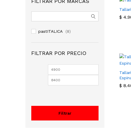
FILTRAR POR MARCAS
Tallar
$
$
4.9
4.9
pastITALICA
(8)
FILTRAR POR PRECIO
Precio
Precio
Tallar
mínimo
máximo
Espin
$
$
8.4
8.4
Filtrar