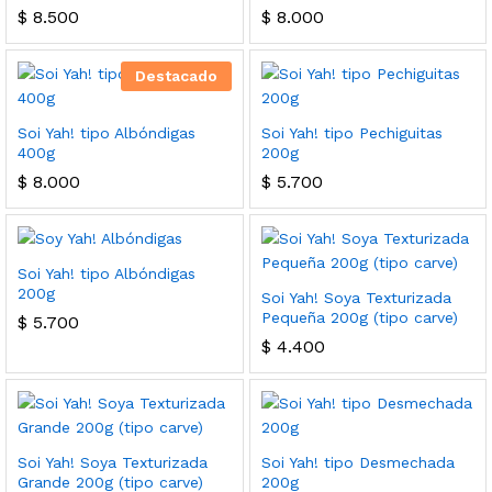
$
8.500
$
8.000
cio
cio
Destacado
nimo
ximo
Soi Yah! tipo Albóndigas
Soi Yah! tipo Pechiguitas
400g
200g
$
8.000
$
5.700
Soi Yah! tipo Albóndigas
200g
Soi Yah! Soya Texturizada
Pequeña 200g (tipo carve)
$
5.700
$
4.400
Soi Yah! Soya Texturizada
Soi Yah! tipo Desmechada
Grande 200g (tipo carve)
200g