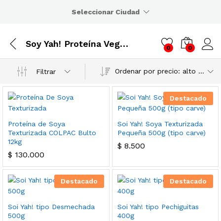
Seleccionar Ciudad
Soy Yah! Proteína Vegetal de Soya
0
0
Ordenar por precio: alto a bajo
Filtrar
Destacado
Proteína de Soya
Soi Yah! Soya Texturizada
Texturizada COLPAC Bulto
Pequeña 500g (tipo carve)
12kg
$
8.500
$
130.000
Destacado
Destacado
Soi Yah! tipo Desmechada
Soi Yah! tipo Pechiguitas
500g
400g