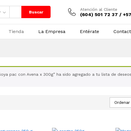
Atención al Cliente
Buscar
r
(604) 501 72 37 / +5
Tienda
La Empresa
Entérate
Contac
Soya pac con Avena x 300g” ha sido agregado a tu lista de deseo
Ordenar 