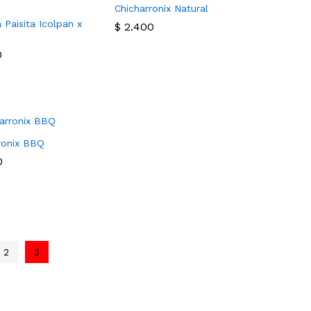
Chicharronix Natural
 Paisita Icolpan x
$
$
2.400
2.400
0
0
ronix BBQ
0
0
2
3