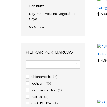
Por Bulto
Guarg
Soy Yah! Proteína Vegetal de
$
$
5.6
5.6
Soya
SOYA PAC
FILTRAR POR MARCAS
Tallar
$
$
4.9
4.9
Chicharronix
(7)
Icolpan
(10)
Nerctar de Uva
(4)
Paisita
(3)
pastITALICA
(8)