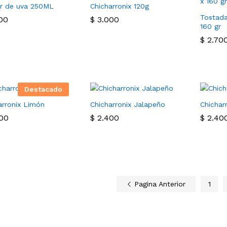
r de uva 250ML
Chicharronix 120g
Tostada
00
00
$
$
3.000
3.000
160 gr
$
$
2.70
2.70
Destacado
arronix Limón
Chicharronix Jalapeño
Chichar
00
00
$
$
2.400
2.400
$
$
2.40
2.40
Pagina Anterior
1