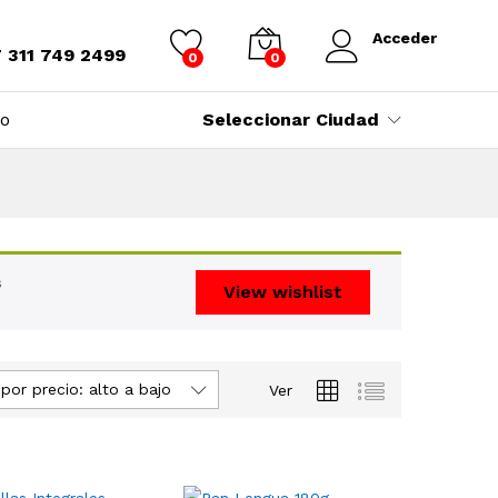
Acceder
7 311 749 2499
0
0
to
Seleccionar Ciudad
s
View wishlist
por precio: alto a bajo
Ver