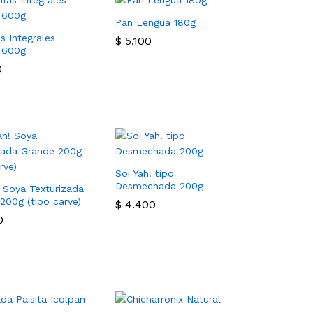
Pan Lengua 180g
s Integrales
$
$
5.100
5.100
 600g
0
0
Soi Yah! tipo
Desmechada 200g
! Soya Texturizada
200g (tipo carve)
$
$
4.400
4.400
0
0