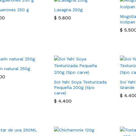
uerones 250 g
Lasagna 250g
Mogolla
00
00
$
$
5.600
5.600
Icolpan
$
$
5.50
5.50
ín natural 250g
00
00
Soi Yah! Soya Texturizada
Soi Yah
Pequeña 200g (tipo
Grande 
carve)
$
$
4.40
4.40
$
$
4.400
4.400