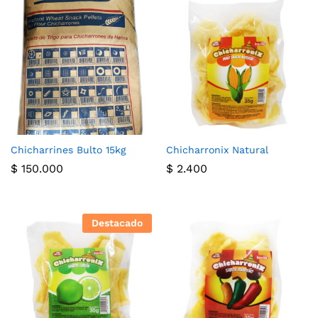
nimo
ximo
Chicharrines Bulto 15kg
Chicharronix Natural
$
150.000
$
2.400
Destacado