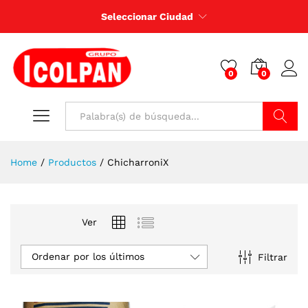
Seleccionar Ciudad
0
0
Buscar
Home
/
Productos
/
ChicharroniX
Ver
Ordenar por los últimos
Filtrar
cio
cio