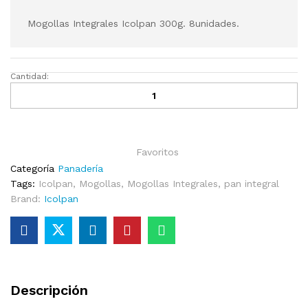
Mogollas Integrales Icolpan 300g. 8unidades.
Cantidad:
Mogollas
Integrales
Icolpan
600g
cantidad
Favoritos
Categoría
Panadería
Tags:
Icolpan
,
Mogollas
,
Mogollas Integrales
,
pan integral
Brand:
Icolpan
Descripción