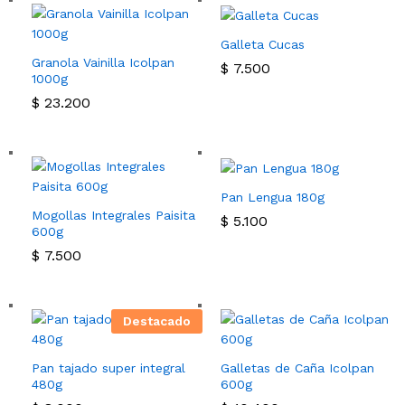
Galleta Cucas
Granola Vainilla Icolpan
$
7.500
1000g
$
23.200
Pan Lengua 180g
Mogollas Integrales Paisita
$
5.100
600g
$
7.500
Destacado
Pan tajado super integral
Galletas de Caña Icolpan
480g
600g