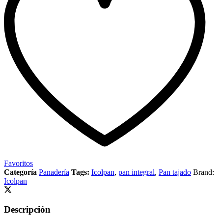
Favoritos
Categoría
Panadería
Tags:
Icolpan
,
pan integral
,
Pan tajado
Brand:
Icolpan
Descripción