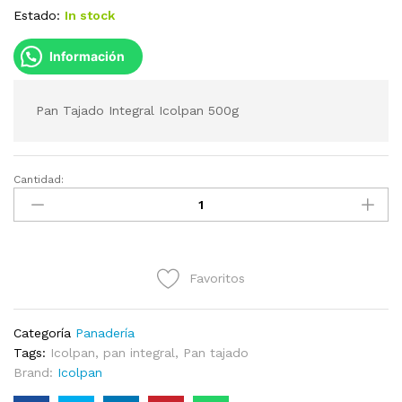
Estado:
In stock
Información
Pan Tajado Integral Icolpan 500g
Cantidad:
Pan
Tajado
Integral
Icolpan
500g
Favoritos
cantidad
Categoría
Panadería
Tags:
Icolpan
,
pan integral
,
Pan tajado
Brand:
Icolpan