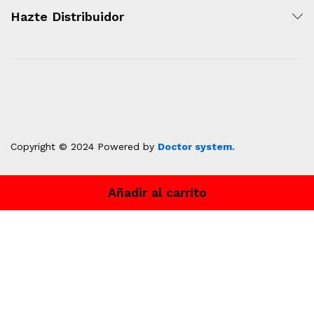
Hazte Distribuidor
Copyright © 2024 Powered by
Doctor system.
Ventas Icolpan
Añadir al carrito
Hola
¿En qué podemos ayudarte?
Abrir chat