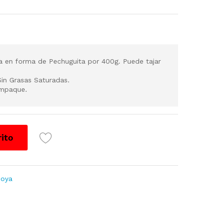
da en forma de Pechuguita por 400g. Puede tajar
Sin Grasas Saturadas.
empaque.
rito
Soya