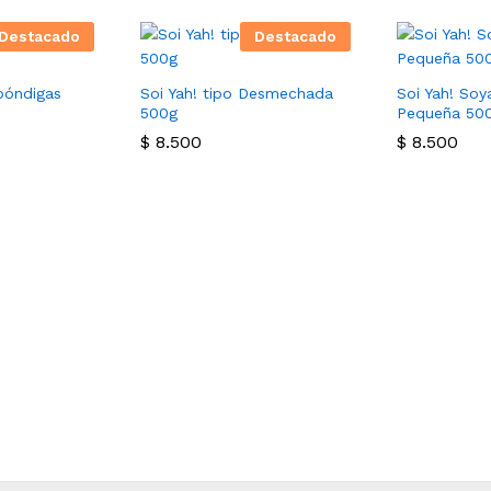
Destacado
Destacado
lbóndigas
Soi Yah! tipo Desmechada
Soi Yah! Soy
500g
Pequeña 500g
$
8.500
$
8.500