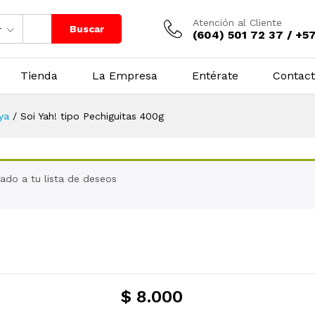
Atención al Cliente
Buscar
r
(604) 501 72 37 / +5
Tienda
La Empresa
Entérate
Contac
ya
/
Soi Yah! tipo Pechiguitas 400g
gado a tu lista de deseos
$
8.000