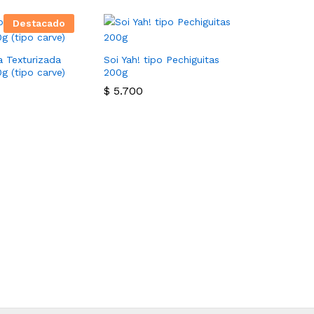
Destacado
a Texturizada
Soi Yah! tipo Pechiguitas
 (tipo carve)
200g
$
5.700