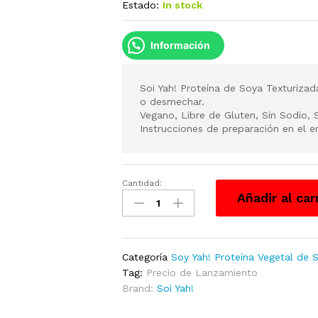
Estado:
In stock
Información
Soi Yah! Proteína de Soya Texturiza
o desmechar.
Vegano, Libre de Gluten, Sin Sodio, 
Instrucciones de preparación en el 
Cantidad:
Soi
Añadir al car
Yah!
tipo
Pechiguitas
400g
Categoría
Soy Yah! Proteína Vegetal de 
cantidad
Tag:
Precio de Lanzamiento
Brand:
Soi Yah!