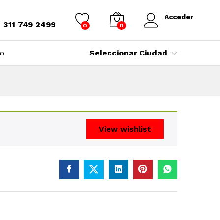
Acceder
7 311 749 2499
0
0
to
Seleccionar Ciudad
View wishlist