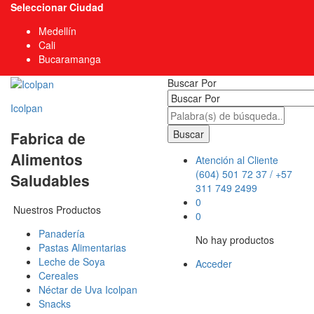
Seleccionar Ciudad
Medellín
Cali
Bucaramanga
Buscar Por
Icolpan
Buscar
Fabrica de
Alimentos
Atención al Cliente
(604) 501 72 37 / +57
Saludables
311 749 2499
0
Nuestros Productos
0
Panadería
No hay productos
Pastas Alimentarias
Leche de Soya
Acceder
Cereales
Néctar de Uva Icolpan
Snacks