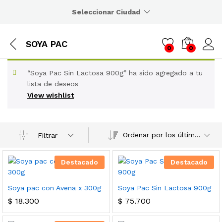
Seleccionar Ciudad
SOYA PAC
0
0
“Soya Pac Sin Lactosa 900g” ha sido agregado a tu
lista de deseos
View wishlist
Ordenar por los últimos
Filtrar
Destacado
Destacado
Soya pac con Avena x 300g
Soya Pac Sin Lactosa 900g
$
18.300
$
75.700