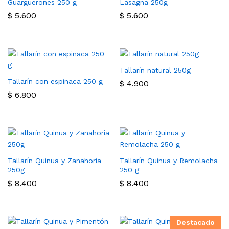
Guarguerones 250 g
Lasagna 250g
$
5.600
$
5.600
Tallarín natural 250g
Tallarín con espinaca 250 g
$
4.900
$
6.800
cio
ximo
Tallarín Quinua y Zanahoria
Tallarín Quinua y Remolacha
250g
250 g
$
8.400
$
8.400
Destacado