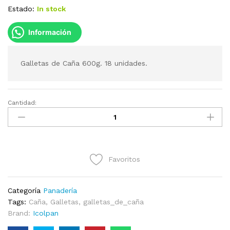
Estado:
In stock
Información
Galletas de Caña 600g. 18 unidades.
Cantidad:
Galletas
de
Caña
Icolpan
600g
Favoritos
cantidad
Categoría
Panadería
Tags:
Caña
,
Galletas
,
galletas_de_caña
Brand:
Icolpan