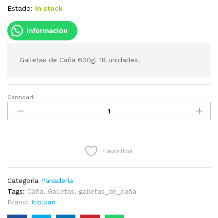
Estado:
In stock
Información
Galletas de Caña 600g. 18 unidades.
Cantidad:
Galletas
de
Caña
Icolpan
600g
Favoritos
cantidad
Categoría
Panadería
Tags:
Caña
,
Galletas
,
galletas_de_caña
Brand:
Icolpan