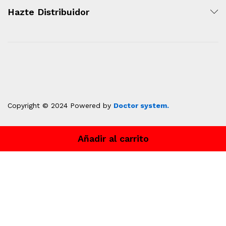
Hazte Distribuidor
Copyright © 2024 Powered by
Doctor system.
Ventas Icolpan
Añadir al carrito
Hola
¿En qué podemos ayudarte?
Abrir chat