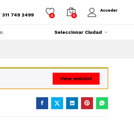
Acceder
7 311 749 2499
0
0
to
Seleccionar Ciudad
View wishlist