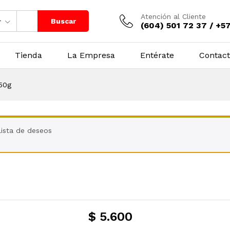
Atención al Cliente
Buscar
r
(604) 501 72 37 / +5
Tienda
La Empresa
Entérate
Contac
50g
lista de deseos
$
5.600