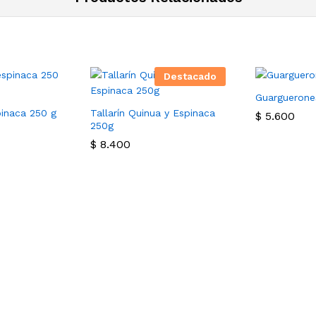
Destacado
Guarguerone
pinaca 250 g
Tallarín Quinua y Espinaca
$
5.600
250g
$
8.400