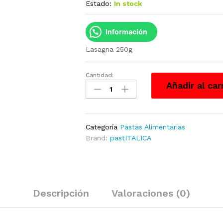
Estado:
In stock
Información
Lasagna 250g
Cantidad:
Lasagna
Añadir al car
250g
cantidad
Categoría
Pastas Alimentarias
Brand:
pastITALICA
Descripción
Valoraciones (0)