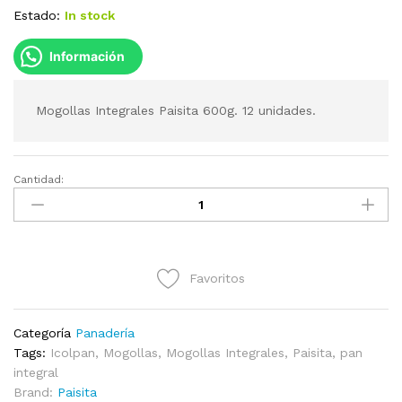
Estado:
In stock
Información
Mogollas Integrales Paisita 600g. 12 unidades.
Cantidad:
Mogollas
Integrales
Paisita
600g
cantidad
Favoritos
Categoría
Panadería
Tags:
Icolpan
,
Mogollas
,
Mogollas Integrales
,
Paisita
,
pan
integral
Brand:
Paisita