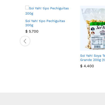
Soi Yah! tipo Pechiguitas
200g
$
5.700
Soi Yah! Soya T
Grande 200g (t
$
4.400