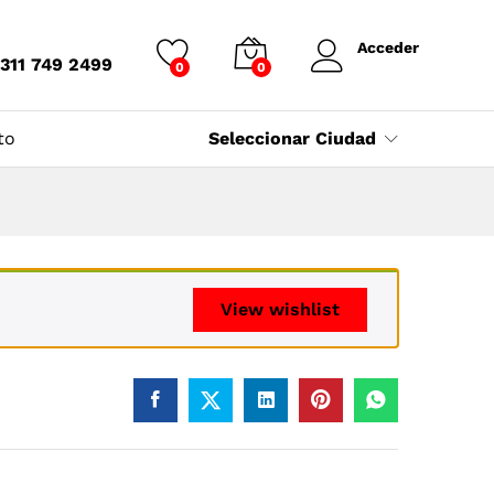
Acceder
 311 749 2499
0
0
to
Seleccionar Ciudad
View wishlist