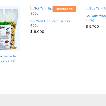
Destacado
Soi Yah! tip
200g
Soi Yah! tipo Pechiguitas
400g
$
5.700
$
8.000
exturizada
ipo carve)