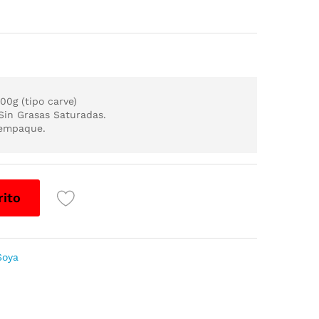
00g (tipo carve)
 Sin Grasas Saturadas.
 empaque.
rito
Soya