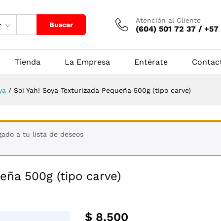
Atención al Cliente
Buscar
r
(604) 501 72 37 / +57
Tienda
La Empresa
Entérate
Contac
ya
/
Soi Yah! Soya Texturizada Pequeña 500g (tipo carve)
gado a tu lista de deseos
eña 500g (tipo carve)
$
8.500