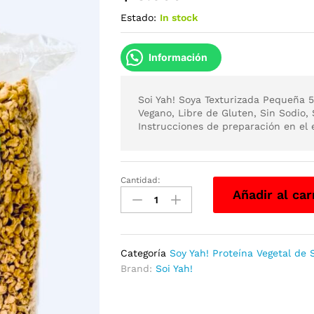
Estado:
In stock
Información
Soi Yah! Soya Texturizada Pequeña 5
Vegano, Libre de Gluten, Sin Sodio,
Instrucciones de preparación en el
Cantidad:
Soi
Añadir al car
Yah!
Soya
Texturizada
Pequeña
Categoría
Soy Yah! Proteína Vegetal de 
500g
Brand:
Soi Yah!
(tipo
carve)
cantidad