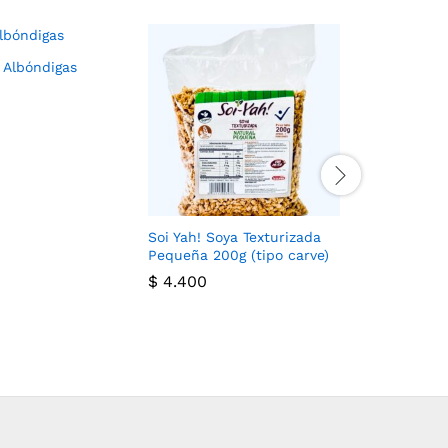
o Albóndigas
Soi Yah! 
400g
$
8.000
Soi Yah! Soya Texturizada
Pequeña 200g (tipo carve)
$
4.400