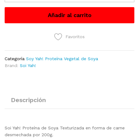
tipo
Desmechada
Añadir al carrito
200g
cantidad
Favoritos
Categoría
Soy Yah! Proteína Vegetal de Soya
Brand:
Soi Yah!
Descripción
Soi Yah! Proteína de Soya Texturizada en forma de carne
desmechada por 200g.