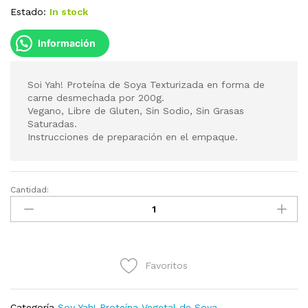
Estado:
In stock
Información
Soi Yah! Proteína de Soya Texturizada en forma de
carne desmechada por 200g.
Vegano, Libre de Gluten, Sin Sodio, Sin Grasas
Saturadas.
Instrucciones de preparación en el empaque.
Cantidad:
Soi
Yah!
tipo
Desmechada
200g
Favoritos
cantidad
Categoría
Soy Yah! Proteína Vegetal de Soya