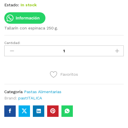
Estado:
In stock
Información
Tallarín con espinaca 250 g.
Cantidad:
Tallarín
con
espinaca
250
g
Favoritos
cantidad
Categoría
Pastas Alimentarias
Brand:
pastITALICA