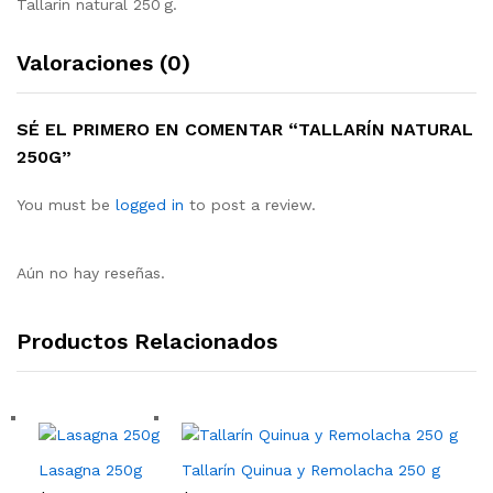
Tallarín natural 250 g.
0
g
Valoraciones (0)
c
a
n
SÉ EL PRIMERO EN COMENTAR “TALLARÍN NATURAL
t
250G”
i
d
You must be
logged in
to post a review.
a
d
Aún no hay reseñas.
Productos Relacionados
Lasagna 250g
Tallarín Quinua y Remolacha 250 g