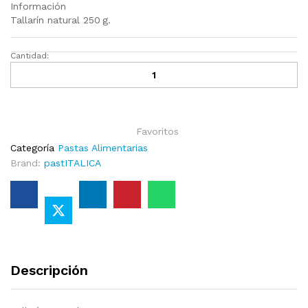
Información
Tallarín natural 250 g.
Cantidad:
T
a
l
l
a
Favoritos
r
Categoría
Pastas Alimentarias
í
Brand:
pastITALICA
n
n
a
t
u
r
a
Descripción
l
2
5