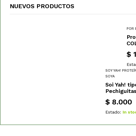
NUEVOS PRODUCTOS
POR 
Pro
COL
$
1
Esta
SOY YAH! PROTEÍ
SOYA
Soi Yah! tip
Pechiguita
$
8.000
Estado:
In sto