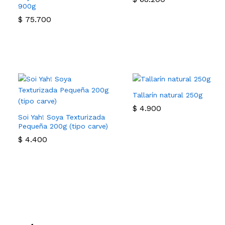
900g
$
75.700
Tallarín natural 250g
$
4.900
Soi Yah! Soya Texturizada
Pequeña 200g (tipo carve)
$
4.400