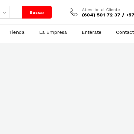
Atención al Cliente
Buscar
r
(604) 501 72 37 / +5
Tienda
La Empresa
Entérate
Contac