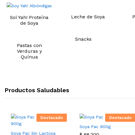
Leche de Soya
P
Soi Yah! Proteína
de Soya
Snacks
Pastas con
Verduras y
Quínua
Productos Saludables
Destacado
Destacado
Soya Pac 900g
Soya Pac Sin Lactosa
$
68.200