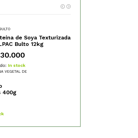
BULTO
teína de Soya Texturizada
PAC Bulto 12kg
30.000
do:
In stock
NA VEGETAL DE
o
s 400g
ck