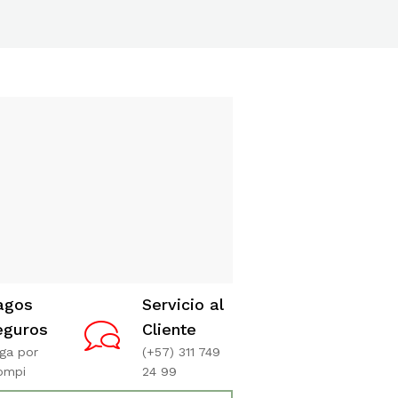
agos
Servicio al
eguros
Cliente
ga por
(+57) 311 749
ompi
24 99