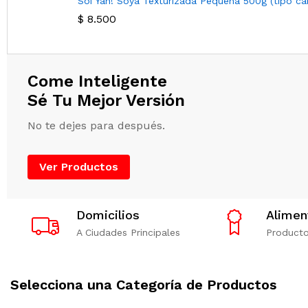
Soi Yah! Soya Texturizada Pequeña 500g (tipo ca
$
8.500
Come Inteligente
Sé Tu Mejor Versión
No te dejes para después.
Ver Productos
Domicilios
Alime
A Ciudades Principales
Producto
Selecciona una Categoría de Productos