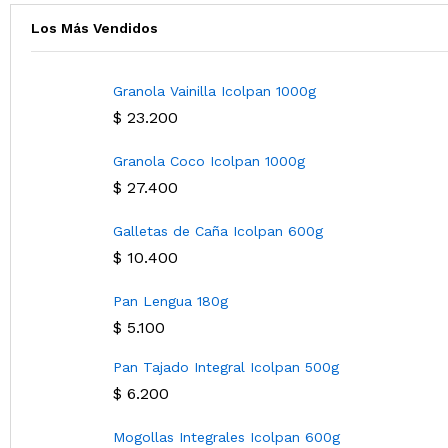
Los Más Vendidos
Granola Vainilla Icolpan 1000g
$
23.200
Granola Coco Icolpan 1000g
$
27.400
Galletas de Caña Icolpan 600g
$
10.400
Pan Lengua 180g
$
5.100
Pan Tajado Integral Icolpan 500g
$
6.200
Mogollas Integrales Icolpan 600g