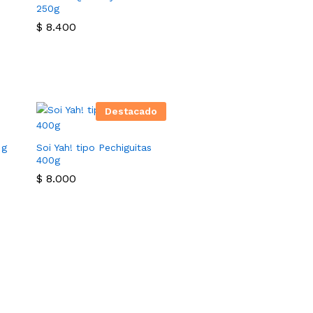
250g
$
8.400
Destacado
 g
Soi Yah! tipo Pechiguitas
400g
$
8.000