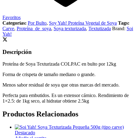
Favoritos
Categorías:
Por Bulto
,
Soy Yah! Proteína Vegetal de Soya
Tags:
Carve
,
Proteína_de_soya
,
Soya texturizada
,
Textutizada
Brand:
Soi
Yah!
Descripción
Proteína de Soya Texturizada COLPAC en bulto por 12kg
Forma de crispeta de tamaño mediano o grande.
Menos sabor residual de soya que otras marcas del mercado.
Perfecta para embutidos. Es un extensor cárnico. Rendimiento de
1×2.5: de 1kg seco, al hidratar obtiene 2.5kg
Productos Relacionados
Destacado