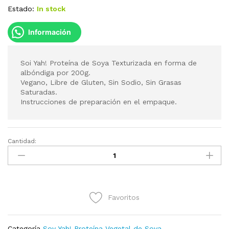
Estado:
In stock
Información
Soi Yah! Proteína de Soya Texturizada en forma de
albóndiga por 200g.
Vegano, Libre de Gluten, Sin Sodio, Sin Grasas
Saturadas.
Instrucciones de preparación en el empaque.
Cantidad:
Soi
Yah!
tipo
Albóndigas
200g
Favoritos
cantidad
Categoría
Soy Yah! Proteína Vegetal de Soya