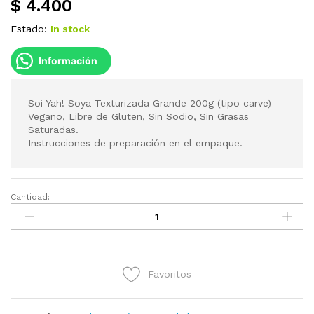
$
4.400
Estado:
In stock
Información
Soi Yah! Soya Texturizada Grande 200g (tipo carve)
Vegano, Libre de Gluten, Sin Sodio, Sin Grasas
Saturadas.
Instrucciones de preparación en el empaque.
Cantidad:
Soi
Yah!
Soya
Texturizada
Grande
Favoritos
200g
(tipo
carve)