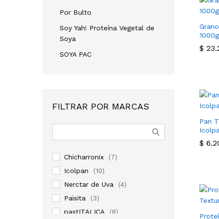
Por Bulto
Granol
Soy Yah! Proteína Vegetal de
1000g
Soya
$
$
23.
23.
SOYA PAC
FILTRAR POR MARCAS
Pan T
Icolp
$
$
6.2
6.2
Chicharronix
(7)
Icolpan
(10)
Nerctar de Uva
(4)
Paisita
(3)
pastITALICA
(8)
Prote