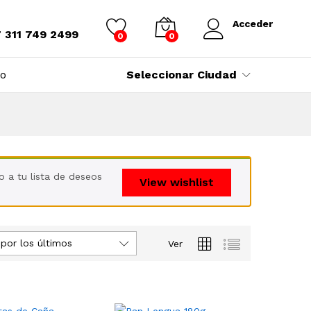
Acceder
7 311 749 2499
0
0
to
Seleccionar Ciudad
 a tu lista de deseos
View wishlist
por los últimos
Ver