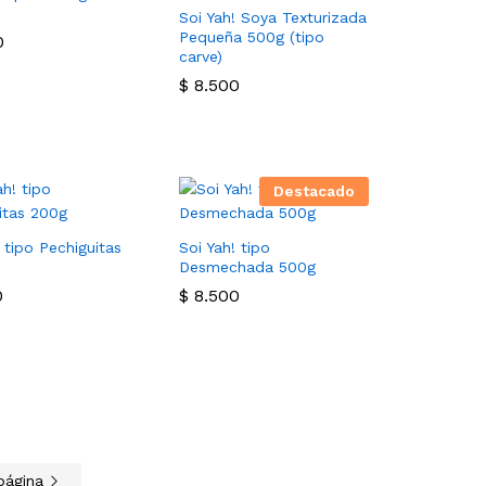
Soi Yah! Soya Texturizada
Pequeña 500g (tipo
0
0
carve)
$
$
8.500
8.500
Destacado
 tipo Pechiguitas
Soi Yah! tipo
Desmechada 500g
0
0
$
$
8.500
8.500
 página