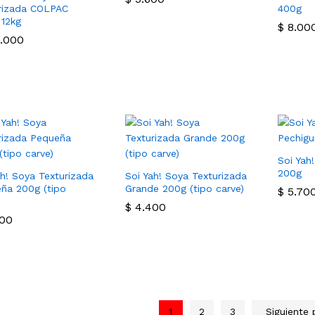
rizada COLPAC
400g
 12kg
$
$
8.00
8.00
.000
.000
Soi Yah!
200g
ah! Soya Texturizada
Soi Yah! Soya Texturizada
ña 200g (tipo
Grande 200g (tipo carve)
$
$
5.70
5.70
$
$
4.400
4.400
00
00
1
2
3
Siguiente