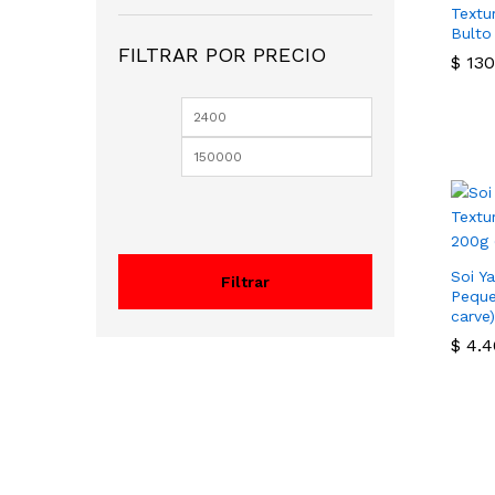
Textu
Soi Yah!
(10)
Bulto
SOYA PAC
(5)
FILTRAR POR PRECIO
$
$
130
130
Precio
Precio
mínimo
máximo
Soi Y
Filtrar
Peque
carve)
$
$
4.4
4.4