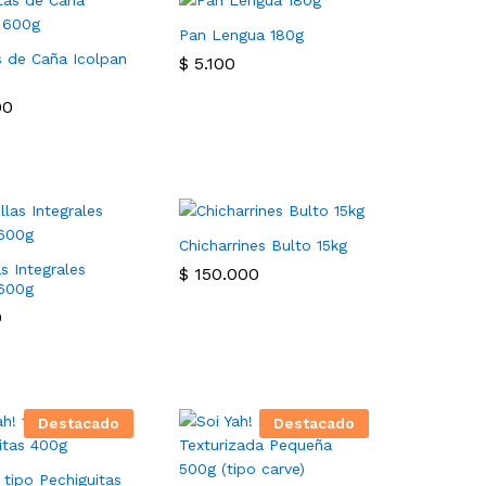
Pan Lengua 180g
s de Caña Icolpan
$
$
5.100
5.100
00
00
Chicharrines Bulto 15kg
s Integrales
$
$
150.000
150.000
 600g
0
0
Destacado
Destacado
 tipo Pechiguitas