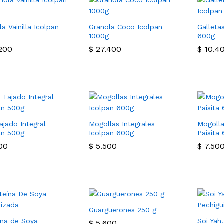
a Vainilla Icolpan
Granola Coco Icolpan
Galleta
1000g
600g
200
200
$
$
27.400
27.400
$
$
10.4
10.4
ajado Integral
Mogollas Integrales
Mogolla
an 500g
Icolpan 600g
Paisita
00
00
$
$
5.500
5.500
$
$
7.50
7.50
Guarguerones 250 g
ína de Soya
Soi Yah!
$
$
5.600
5.600