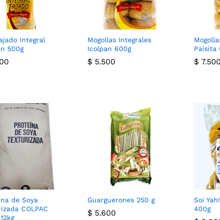
ajado Integral
Mogollas Integrales
Mogolla
an 500g
Icolpan 600g
Paisita
00
00
$
$
5.500
5.500
$
$
7.50
7.50
ína de Soya
Guarguerones 250 g
Soi Yah
rizada COLPAC
400g
$
$
5.600
5.600
 12kg