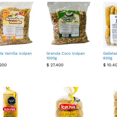
la Vainilla Icolpan
Granola Coco Icolpan
Galleta
1000g
600g
200
200
$
$
27.400
27.400
$
$
10.4
10.4