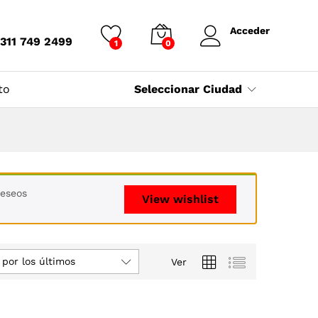
Acceder
 311 749 2499
1
0
to
Seleccionar Ciudad
deseos
View wishlist
por los últimos
Ver