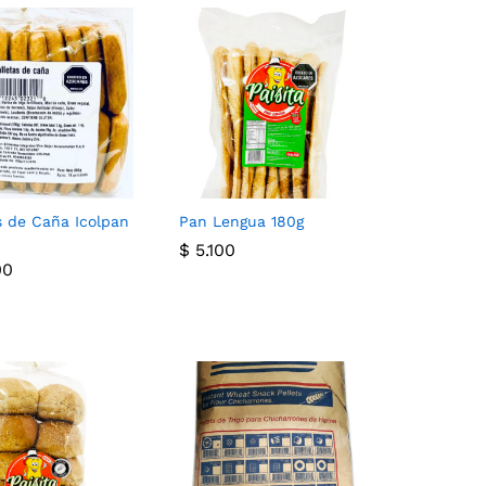
s de Caña Icolpan
Pan Lengua 180g
$
$
5.100
5.100
00
00