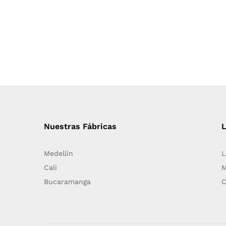
Nuestras Fábricas
Medellín
L
Cali
M
Bucaramanga
C