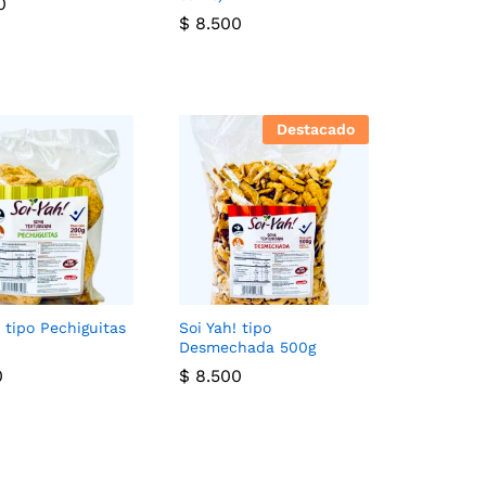
0
0
$
$
8.500
8.500
Destacado
! tipo Pechiguitas
Soi Yah! tipo
Desmechada 500g
0
0
$
$
8.500
8.500