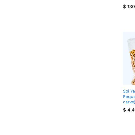
$
$
130
130
Soi Y
Peque
carve
$
$
4.4
4.4