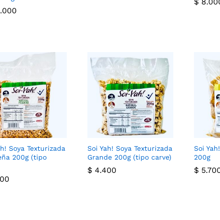
$
$
8.00
8.00
.000
.000
ah! Soya Texturizada
Soi Yah! Soya Texturizada
Soi Yah
ña 200g (tipo
Grande 200g (tipo carve)
200g
)
$
$
4.400
4.400
$
$
5.70
5.70
00
00