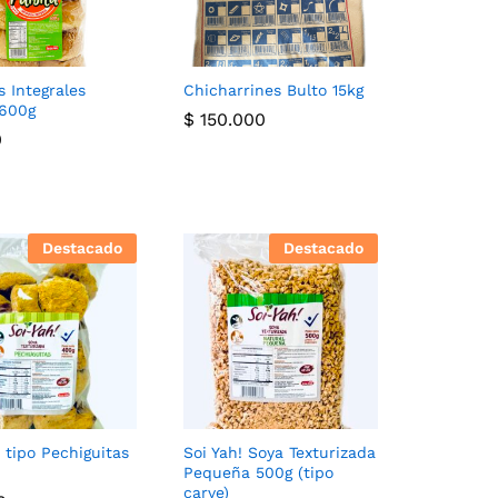
s Integrales
Chicharrines Bulto 15kg
 600g
$
$
150.000
150.000
0
0
Destacado
Destacado
! tipo Pechiguitas
Soi Yah! Soya Texturizada
Pequeña 500g (tipo
carve)