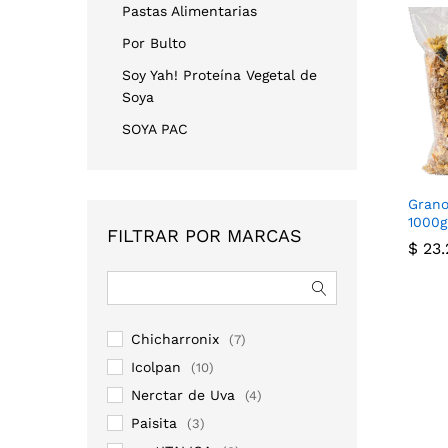
Pastas Alimentarias
Por Bulto
Soy Yah! Proteína Vegetal de
Soya
SOYA PAC
Grano
1000g
FILTRAR POR MARCAS
$
$
23.
23.
Chicharronix
(7)
Icolpan
(10)
Nerctar de Uva
(4)
Paisita
(3)