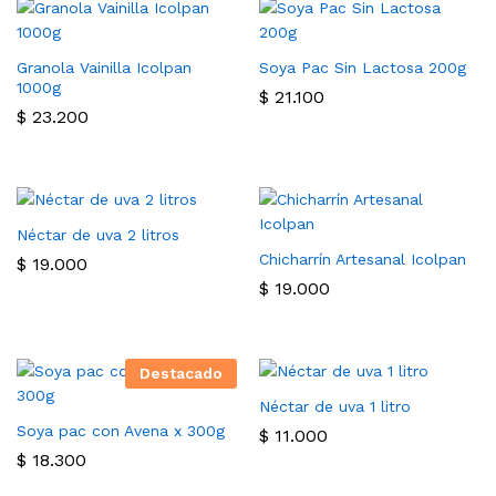
Granola Vainilla Icolpan
Soya Pac Sin Lactosa 200g
1000g
$
21.100
$
23.200
Néctar de uva 2 litros
Chicharrín Artesanal Icolpan
$
19.000
$
19.000
Destacado
Néctar de uva 1 litro
Soya pac con Avena x 300g
$
11.000
$
18.300