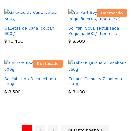
Destacado
Galletas de Caña Icolpan
Soi Yah! Soya Texturizada
600g
Pequeña 500g (tipo carve)
$
10.400
$
8.500
Destacado
Soi Yah! tipo Desmechada
Tallarín Quinua y Zanahoria
500g
250g
$
8.500
$
8.400
1
2
3
Siguiente página