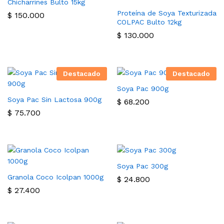
Chicharrines Bulto 15kg
Proteína de Soya Texturizada
$
150.000
COLPAC Bulto 12kg
$
130.000
Destacado
Destacado
Soya Pac 900g
Soya Pac Sin Lactosa 900g
$
68.200
$
75.700
cio
ximo
Soya Pac 300g
Granola Coco Icolpan 1000g
$
24.800
$
27.400