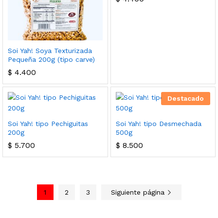
Soi Yah! Soya Texturizada
Pequeña 200g (tipo carve)
$
4.400
Destacado
Soi Yah! tipo Pechiguitas
Soi Yah! tipo Desmechada
200g
500g
$
5.700
$
8.500
1
2
3
Siguiente página