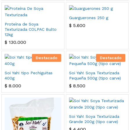
Guarguerones 250 g
Proteína de Soya
$
5.600
Texturizada COLPAC Bulto
12kg
$
130.000
Destacado
Destacado
Soi Yah! tipo Pechiguitas
Soi Yah! Soya Texturizada
400g
Pequeña 500g (tipo carve)
$
8.000
$
8.500
Soi Yah! Soya Texturizada
Grande 200g (tipo carve)
$
4.400