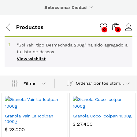
Seleccionar Ciudad
Productos
0
0
“Soi Yah! tipo Desmechada 200g” ha sido agregado a
tu lista de deseos
View wishlist
Ordenar por los últimos
Filtrar
Granola Vainilla Icolpan
Granola Coco Icolpan 1000g
1000g
$
27.400
$
23.200