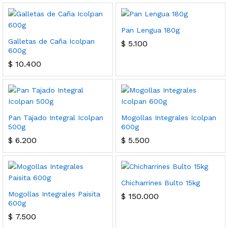
Pan Lengua 180g
Galletas de Caña Icolpan
$
5.100
600g
$
10.400
Pan Tajado Integral Icolpan
Mogollas Integrales Icolpan
500g
600g
$
6.200
$
5.500
Chicharrines Bulto 15kg
Mogollas Integrales Paisita
$
150.000
600g
$
7.500